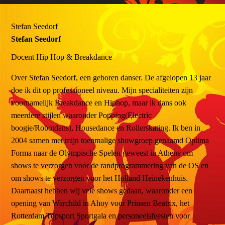
Stefan Seedorf
Stefan Seedorf
Docent
Hip Hop & Breakdance
Over
Stefan Seedorf, een geboren danser. De afgelopen 13 jaar
doe ik dit op professioneel niveau. Mijn specialiteiten zijn
voornamelijk Breakdance en Hiphop, maar ik dans ook
meerdere stijlen waaronder Popping(Electric
boogie/Robotdans), Housedance en Rollerskating. Ik ben in
2004 samen met mijn toenmalige showgroep genaamd Optima
Forma naar de Olympische Spelen geweest in Athene om
shows te verzorgen voor de randprogrammering van de OS en
om shows te verzorgen voor het Holland Heinekenhuis.
Daarnaast hebben wij vele shows gedaan, waaronder een
opening van Warchild in Ahoy voor Prinsen Beatrix, het
Rotterdam Topsport Sportgala en personeelsfeesten voor