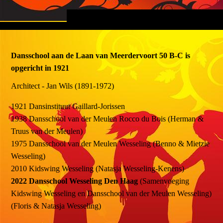
Dansschool aan de Laan van Meerdervoort 50 B-C is
opgericht in 1921
Architect - Jan Wils (1891-1972)
1921 Dansinstituut Gaillard-Jorissen
1938 Dansschool van der Meulen Rocco du Bois (Herman &
Truus van der Meulen)
1975 Dansschool van der Meulen Wesseling (Benno & Mietzie
Wesseling)
2010 Kidswing Wesseling (Natasja Wesseling-Kenens)
2022
Dansschool Wesseling Den Haag
(Samenvoeging
Kidswing Wesseling en Dansschool van der Meulen Wesseling)
(Floris & Natasja Wesseling)