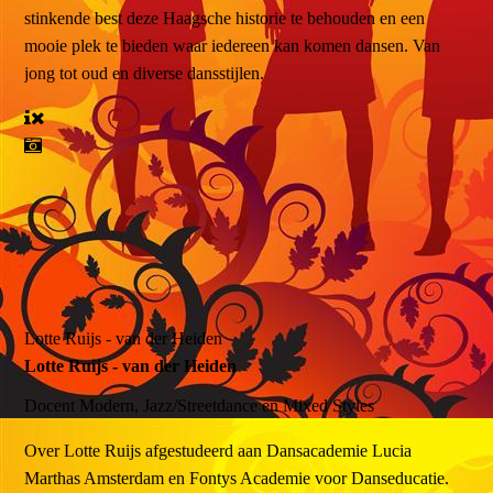
stinkende best deze Haagsche historie te behouden en een
mooie plek te bieden waar iedereen kan komen dansen. Van
jong tot oud en diverse dansstijlen.
Lotte Ruijs - van der Heiden
Lotte Ruijs - van der Heiden
Docent
Modern, Jazz/Streetdance en Mixed Styles
Over
Lotte Ruijs afgestudeerd aan Dansacademie Lucia
Marthas Amsterdam en Fontys Academie voor Danseducatie.