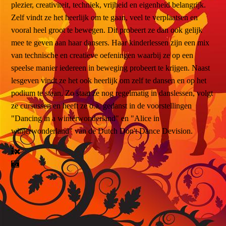
plezier, creativiteit, techniek, vrijheid en eigenheid belangrijk.
Zelf vindt ze het heerlijk om te gaan, veel te verplaatsen en
vooral heel groot te bewegen. Dit probeert ze dan ook gelijk
mee te geven aan haar dansers. Haar kinderlessen zijn een mix
van technische en creatieve oefeningen waarbij ze op een
speelse manier iedereen in beweging probeert te krijgen. Naast
lesgeven vindt ze het ook heerlijk om zelf te dansen en op het
podium te staan. Zo staat ze nog regelmatig in danslessen, volgt
ze cursussen en heeft ze o.a. gedanst in de voorstellingen
"Dancing in a winterwonderland" en "Alice in
winterwonderland" van de Dutch Don't Dance Devision.