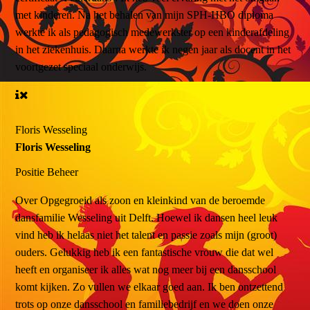
met kinderen. Na het behalen van mijn SPH-HBO diploma
werkte ik als pedagogisch medewerkster op een kinderafdeling
in het ziekenhuis. Daarna werkte ik negen jaar als docent in het
voortgezet speciaal onderwijs.
Floris Wesseling
Floris Wesseling
Positie
Beheer
Over
Opgegroeid als zoon en kleinkind van de beroemde
dansfamilie Wesseling uit Delft. Hoewel ik dansen heel leuk
vind heb ik helaas niet het talent en passie zoals mijn (groot)
ouders. Gelukkig heb ik een fantastische vrouw die dat wel
heeft en organiseer ik alles wat nog meer bij een dansschool
komt kijken. Zo vullen we elkaar goed aan. Ik ben ontzettend
trots op onze dansschool en familiebedrijf en we doen onze