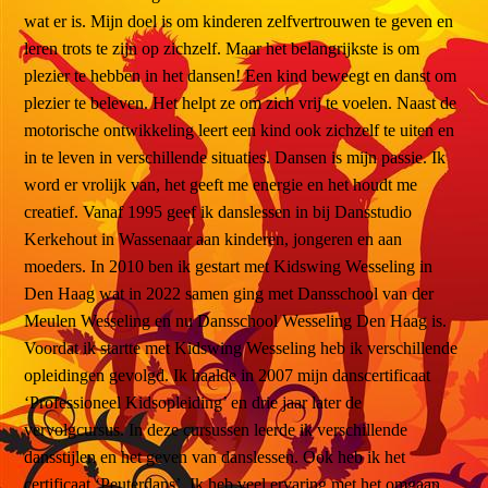
wat er is. Mijn doel is om kinderen zelfvertrouwen te geven en
leren trots te zijn op zichzelf. Maar het belangrijkste is om
plezier te hebben in het dansen! Een kind beweegt en danst om
plezier te beleven. Het helpt ze om zich vrij te voelen. Naast de
motorische ontwikkeling leert een kind ook zichzelf te uiten en
in te leven in verschillende situaties. Dansen is mijn passie. Ik
word er vrolijk van, het geeft me energie en het houdt me
creatief. Vanaf 1995 geef ik danslessen in bij Dansstudio
Kerkehout in Wassenaar aan kinderen, jongeren en aan
moeders. In 2010 ben ik gestart met Kidswing Wesseling in
Den Haag wat in 2022 samen ging met Dansschool van der
Meulen Wesseling en nu Dansschool Wesseling Den Haag is.
Voordat ik startte met Kidswing Wesseling heb ik verschillende
opleidingen gevolgd. Ik haalde in 2007 mijn danscertificaat
‘Professioneel Kidsopleiding’ en drie jaar later de
vervolgcursus. In deze cursussen leerde ik verschillende
dansstijlen en het geven van danslessen. Ook heb ik het
certificaat ‘Peuterdans’. Ik heb veel ervaring met het omgaan