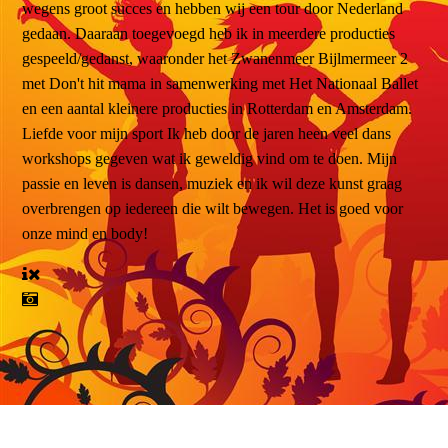
wegens groot succes en hebben wij een tour door Nederland
gedaan. Daaraan toegevoegd heb ik in meerdere producties
gespeeld/gedanst, waaronder het Zwanenmeer Bijlmermeer 2
met Don't hit mama in samenwerking met Het Nationaal Ballet
en een aantal kleinere producties in Rotterdam en Amsterdam.
Liefde voor mijn sport Ik heb door de jaren heen veel dans
workshops gegeven wat ik geweldig vind om te doen. Mijn
passie en leven is dansen, muziek en ik wil deze kunst graag
overbrengen op iedereen die wilt bewegen. Het is goed voor
onze mind en body!
Juliette Waaijer