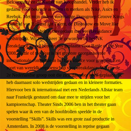
Belcompany en de Kamer van Koophandel. Verder heb ik
gedanst voor bekende artiesten en merken als Nike, Asics en
Reebok. Met mijn andere voormalige Dansgroep Groove Kings
(Bekend van Holland got Talent, de Dinoshow en Move like
Micheal Jackson) heb ik meegedaan met veel breakdance
wedstrijden. Wij zijn 2 keer 3e geworden bij het NK
Breakdance en wij hebben ons geplaatst voor Battle of the Year
2008. Battle of the Year is het grootste georganiseerde
internationale competitie in het breakdance voor groepen. Een
soort van wereldkampioenschap voor breakdance. Wij zijn de
2e Nederlandse groep ooit die zich daarvoor heeft geplaatst. Ik
heb daarnaast solo wedstrijden gedaan en in kleinere formaties.
Hiervoor ben ik internationaal met een Nederlands Allstar team
naar Frankrijk gestuurd om daar mee te strijden voor het
kampioenschap. Theater Sinds 2006 ben in het theater gaan
spelen waar ik een van de hoofdrollen speelde in de
voorstelling “Skills”. Skills was een grote zaal productie in
Amsterdam. In 2008 is de voorstelling in reprise gegaan