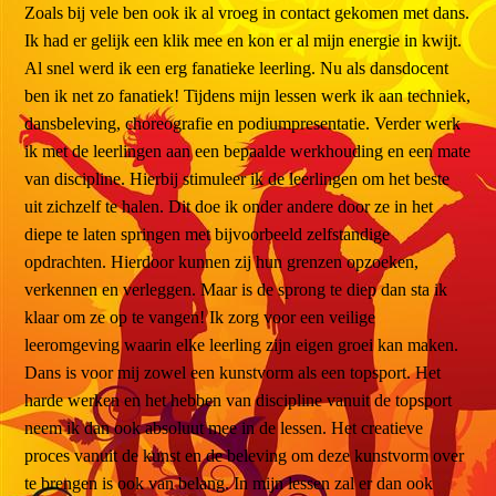
Zoals bij vele ben ook ik al vroeg in contact gekomen met dans.
Ik had er gelijk een klik mee en kon er al mijn energie in kwijt.
Al snel werd ik een erg fanatieke leerling. Nu als dansdocent
ben ik net zo fanatiek! Tijdens mijn lessen werk ik aan techniek,
dansbeleving, choreografie en podiumpresentatie. Verder werk
ik met de leerlingen aan een bepaalde werkhouding en een mate
van discipline. Hierbij stimuleer ik de leerlingen om het beste
uit zichzelf te halen. Dit doe ik onder andere door ze in het
diepe te laten springen met bijvoorbeeld zelfstandige
opdrachten. Hierdoor kunnen zij hun grenzen opzoeken,
verkennen en verleggen. Maar is de sprong te diep dan sta ik
klaar om ze op te vangen! Ik zorg voor een veilige
leeromgeving waarin elke leerling zijn eigen groei kan maken.
Dans is voor mij zowel een kunstvorm als een topsport. Het
harde werken en het hebben van discipline vanuit de topsport
neem ik dan ook absoluut mee in de lessen. Het creatieve
proces vanuit de kunst en de beleving om deze kunstvorm over
te brengen is ook van belang. In mijn lessen zal er dan ook