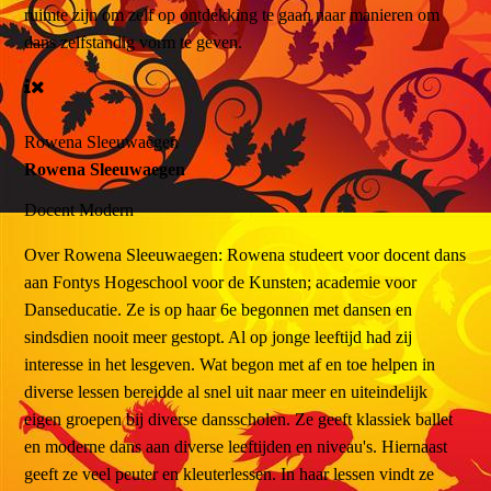
ruimte zijn om zelf op ontdekking te gaan naar manieren om
dans zelfstandig vorm te geven.
Rowena Sleeuwaegen
Rowena Sleeuwaegen
Docent
Modern
Over
Rowena Sleeuwaegen: Rowena studeert voor docent dans
aan Fontys Hogeschool voor de Kunsten; academie voor
Danseducatie. Ze is op haar 6e begonnen met dansen en
sindsdien nooit meer gestopt. Al op jonge leeftijd had zij
interesse in het lesgeven. Wat begon met af en toe helpen in
diverse lessen bereidde al snel uit naar meer en uiteindelijk
eigen groepen bij diverse dansscholen. Ze geeft klassiek ballet
en moderne dans aan diverse leeftijden en niveau's. Hiernaast
geeft ze veel peuter en kleuterlessen. In haar lessen vindt ze