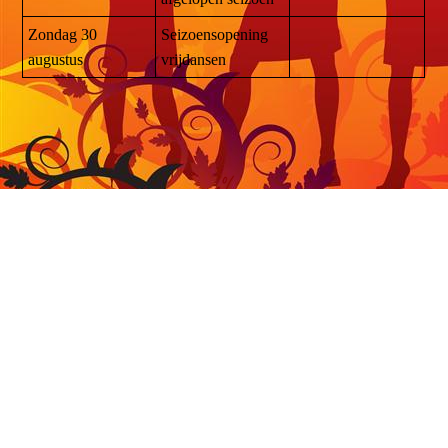
Zondag 30
Seizoensopening
augustus
vrijdansen