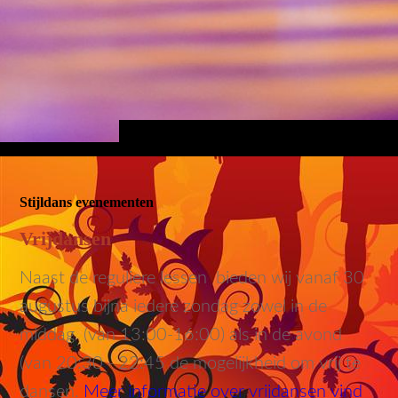
Stijldans evenementen
Vrijdansen
Naast de reguliere lessen bieden wij vanaf 30
augustus bijna iedere zondag zowel in de
middag (van 13:00-16:00) als in de avond
(van 20:30 - 22:45 de mogelijkheid om vrij te
dansen.
Meer informatie over vrijdansen vind