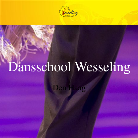
Dansschool Wesseling
Den Haag