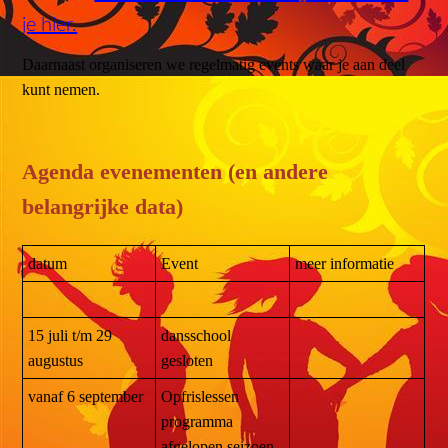
je hier.
Daarnaast organiseren we regelmatig events waar je aan deel
kunt nemen.
Agenda evenementen (en andere
belangrijke data)
datum
Event
meer informatie
15 juli t/m 29
dansschool
augustus
gesloten
vanaf 6 september
Opfrislessen
programma
afgelopen seizoen