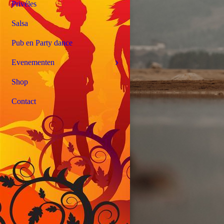
Privéles
Salsa
Pub en Party dance
Evenementen
Shop
Contact