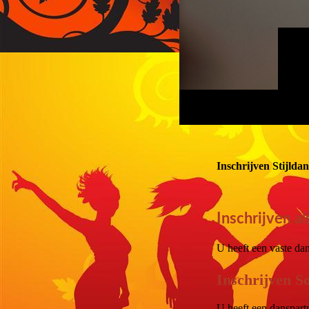
Inschrijven Stijld
Inschrijven a
U heeft een vaste da
Inschrijven S
U heeft een danspartn