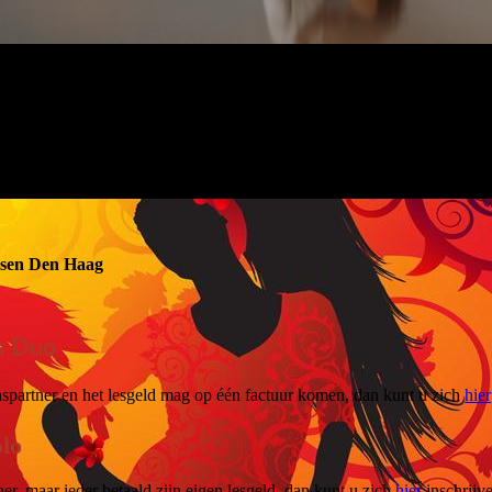
ansen Den Haag
ls Duo
nspartner en het lesgeld mag op één factuur komen, dan kunt u zich
hier
olo
er, maar ieder betaald zijn eigen lesgeld, dan kunt u zich
hier
inschrijv