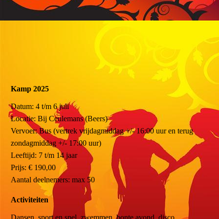
Kamp 2025
Datum: 4 t/m 6 juli
Locatie: Bij Ceulemans (Beers)
Vervoer: Bus (vertrek vrijdagmiddag +/- 16:00 uur en terug
zondagmiddag +/- 17:00 uur)
Leeftijd: 7 t/m 14 jaar
Prijs: € 190,00
Aantal deelnemers: max 50
Activiteiten
Dansen, sport en spel, zwemmen, bonte avond, disco,