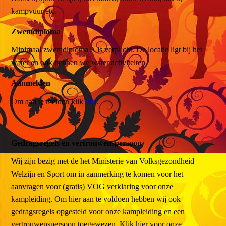
kampvuur etc.
Zwemdiploma
Minimaal zwemdiploma A is verplicht. De locatie ligt bij het
water en ook hebben we water activiteiten.
Aanmelden
Om aan te melden klik
hier
.
Gedragsregels en vertrouwenspersoon
Wij zijn bezig met de het Ministerie van Volksgezondheid
Welzijn en Sport om in aanmerking te komen voor het
aanvragen voor (gratis) VOG verklaring voor onze
kampleiding. Om hier aan te voldoen hebben wij ook
gedragsregels opgesteld voor onze kampleiding en een
vertrouwenspersoon toegewezen. Klik
hier
voor onze